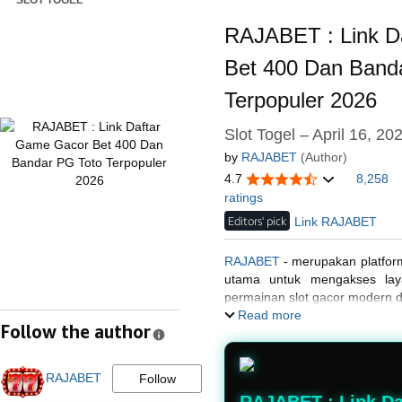
SLOT TOGEL
RAJABET : Link D
Bet 400 Dan Band
Terpopuler 2026
Slot Togel – April 16, 20
by
RAJABET
(Author)
4.7
8,258
ratings
Editors' pick
Link RAJABET
RAJABET
- merupakan platfo
utama untuk mengakses lay
permainan slot gacor modern d
2026.
Read more
Follow the author
RAJABET
Follow