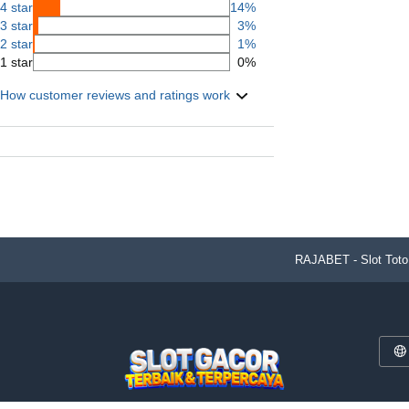
4 star
14%
3 star
3%
2 star
1%
1 star
0%
How customer reviews and ratings work
RAJABET - Slot Toto 