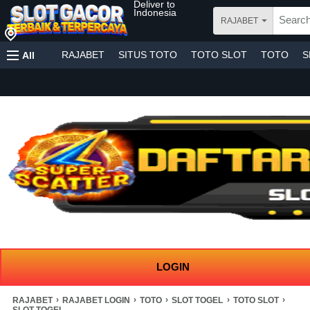
Deliver to
Indonesia
RAJABET
RAJABET
SITUS TOTO
TOTO SLOT
TOTO
S
All
LOGIN
›
›
›
›
›
RAJABET
RAJABET LOGIN
TOTO
SLOT TOGEL
TOTO SLOT